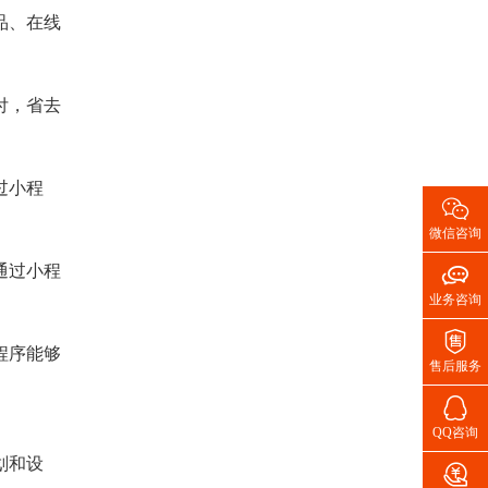
品、在线
付，省去
过小程

微信咨询

通过小程
业务咨询

程序能够
售后服务

QQ咨询
划和设
