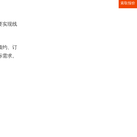
索取报价
要实现线
预约、订
际需求。