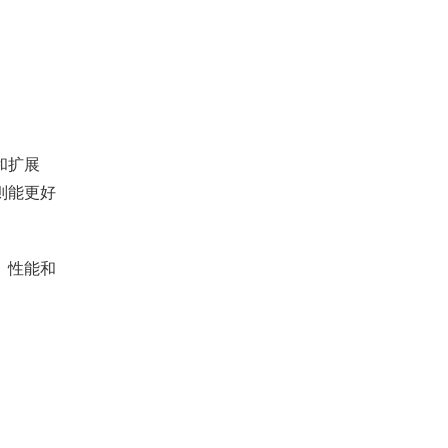
和扩展
则能更好
、性能和