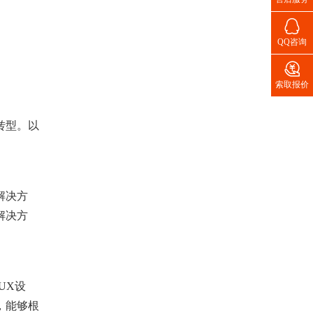

QQ咨询

索取报价
转型。以
解决方
解决方
UX设
，能够根