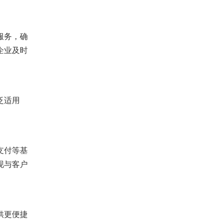
服务，确
企业及时
泛适用
支付等基
现与客户
供更便捷